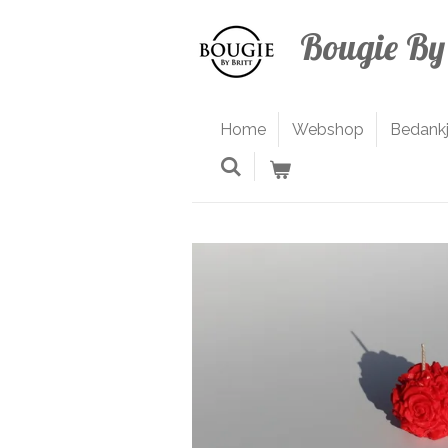
Ga
Bougie By 
direct
naar
de
hoofdinhoud
Home
Webshop
Bedank