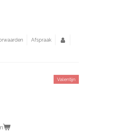
orwaarden
Afspraak
Valentijn
en