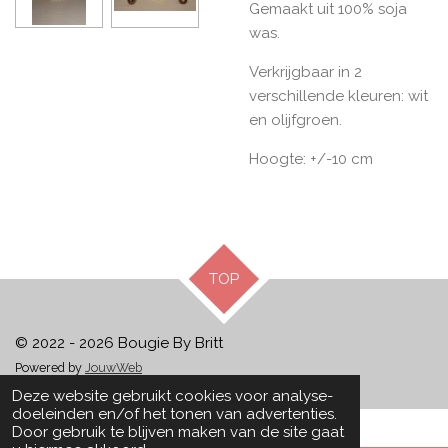
Gemaakt uit 100% soja
was.
Verkrijgbaar in 2
verschillende kleuren: wit
en olijfgroen.
Hoogte: +/-10 cm
TOP
© 2022 - 2026 Bougie By Britt
Powered by
JouwWeb
Deze website gebruikt cookies voor analyse-
doeleinden en/of het tonen van advertenties.
Door gebruik te blijven maken van de site gaat