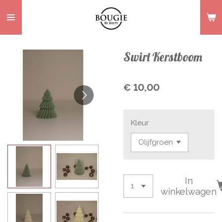
Ga
direct
naar
de
Swirl Kerstboom
hoofdinhoud
€ 10,00
Kleur
In
winkelwagen