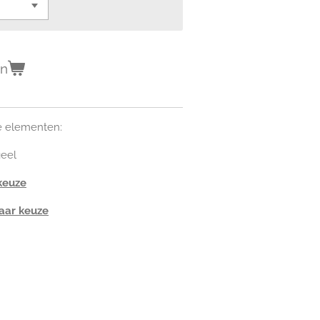
en
de elementen:
geel
keuze
naar keuze