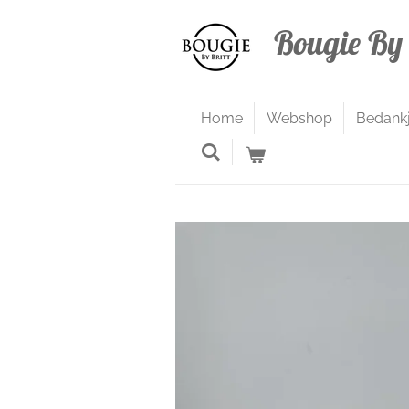
Ga
Bougie By 
direct
naar
de
hoofdinhoud
Home
Webshop
Bedank