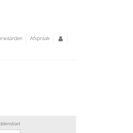
orwaarden
Afspraak
addenstoel