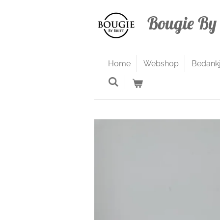
Ga
Bougie By 
direct
naar
de
hoofdinhoud
Home
Webshop
Bedank