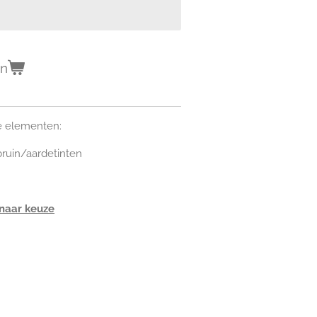
en
de elementen:
tbruin/aardetinten
 naar keuze