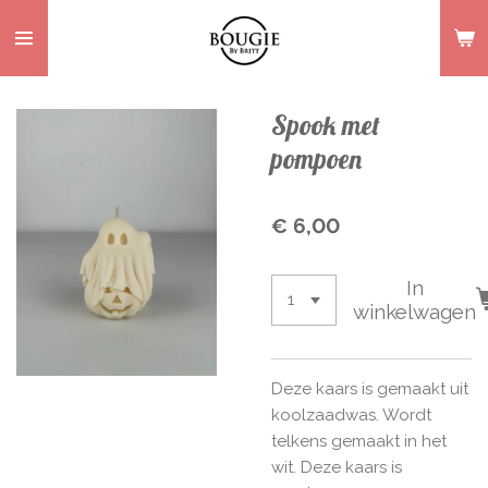
Ga
direct
naar
de
Spook met
hoofdinhoud
pompoen
€ 6,00
In
winkelwagen
Deze kaars is gemaakt uit
koolzaadwas. Wordt
telkens gemaakt in het
wit. Deze kaars is