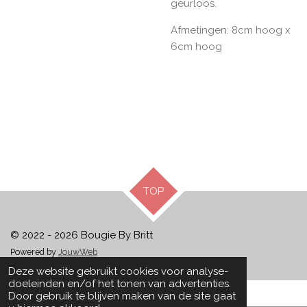
geurloos.
Afmetingen: 8cm hoog x
6cm hoog
TOP
© 2022 - 2026 Bougie By Britt
Powered by
JouwWeb
Deze website gebruikt cookies voor analyse-
doeleinden en/of het tonen van advertenties.
Door gebruik te blijven maken van de site gaat