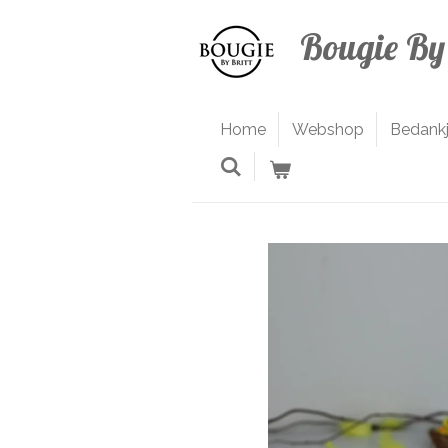
Ga
Bougie By 
direct
naar
de
hoofdinhoud
Home
Webshop
Bedank