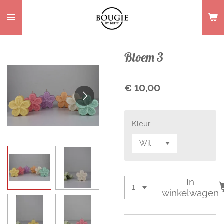
Ga
direct
naar
de
Bloem 3
hoofdinhoud
€ 10,00
Kleur
In
winkelwagen