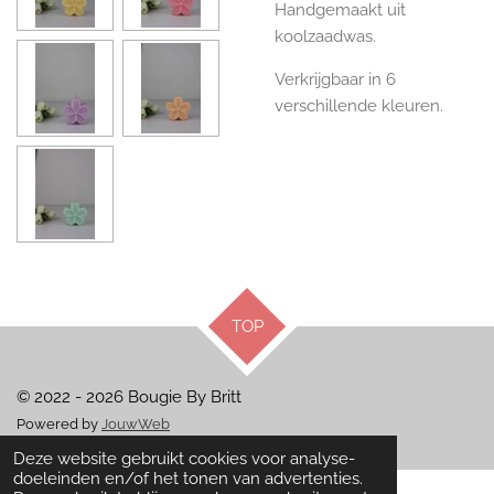
Handgemaakt uit
koolzaadwas.
Verkrijgbaar in 6
verschillende kleuren.
TOP
© 2022 - 2026 Bougie By Britt
Powered by
JouwWeb
Deze website gebruikt cookies voor analyse-
doeleinden en/of het tonen van advertenties.