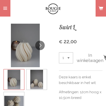
Ga
direct
naar
de
Swirl L
hoofdinhoud
€ 22,00
In
winkelwagen
Deze kaars is enkel
beschikbaar in het wit.
Afmetingen: 12cm hoog x
10,5cm breed