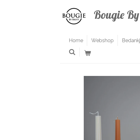
Ga
Bougie By 
direct
naar
de
hoofdinhoud
Home
Webshop
Bedank