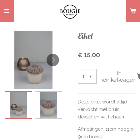
Ga
direct
naar
de
Eikel
hoofdinhoud
€ 15,00
In
winkelwagen
Deze eikel wordt altijd
verkocht met bruin
deksel en wit lichaam.
Afmetingen: 11cm hoog x
9cm breed