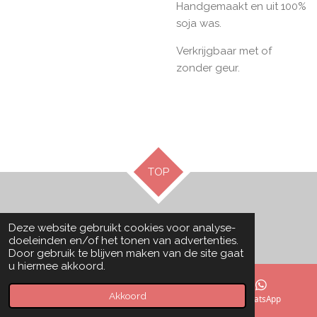
Handgemaakt en uit 100%
soja was.
Verkrijgbaar met of
zonder geur.
TOP
© 2022 - 2026 Bougie By Britt
Deze website gebruikt cookies voor analyse-
Powered by
JouwWeb
doeleinden en/of het tonen van advertenties.
Door gebruik te blijven maken van de site gaat
u hiermee akkoord.
Akkoord
E-mailadres
Instagram
WhatsApp