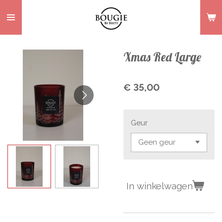
Ga
direct
naar
de
Xmas Red Large
hoofdinhoud
€ 35,00
Geur
In winkelwagen