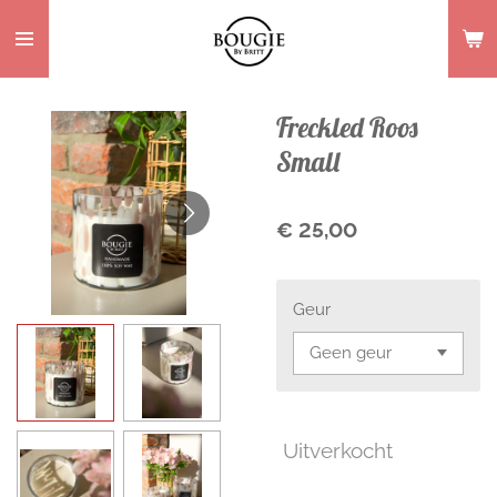
Ga
direct
naar
de
Freckled Roos
hoofdinhoud
Small
€ 25,00
Geur
Uitverkocht