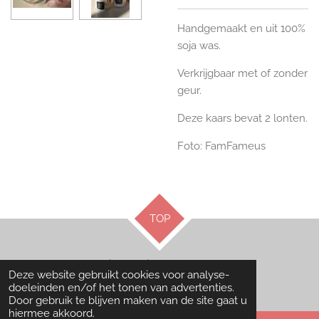
Handgemaakt en uit 100%
soja was.
Verkrijgbaar met of zonder
geur.
Deze kaars bevat 2 lonten.
Foto: FamFameus
TOP
© 2022 - 2026 Bougie By Britt
Deze website gebruikt cookies voor analyse-
Powered by
JouwWeb
doeleinden en/of het tonen van advertenties.
Door gebruik te blijven maken van de site gaat u
hiermee akkoord.