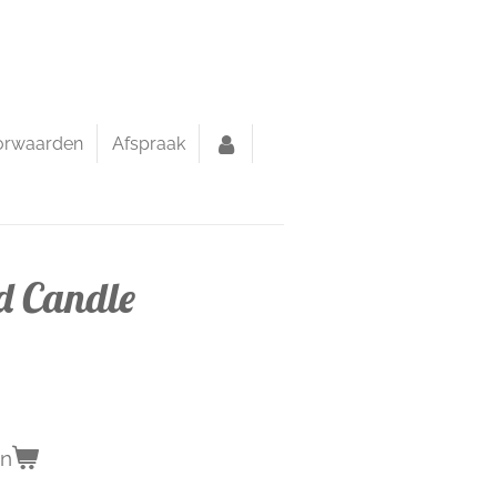
orwaarden
Afspraak
d Candle
en