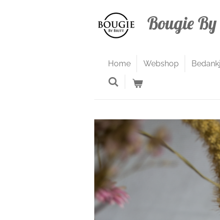
Ga
Bougie By 
direct
naar
de
hoofdinhoud
Home
Webshop
Bedank