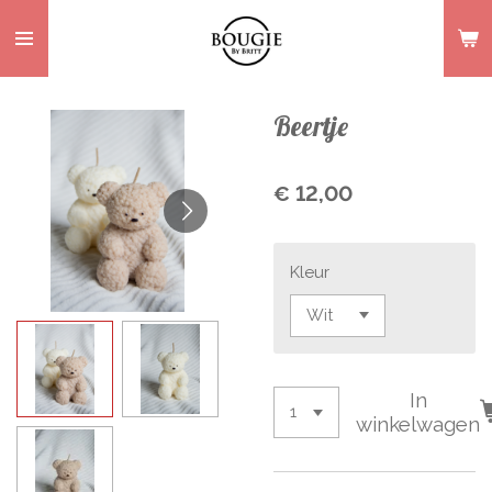
Ga
direct
naar
de
Beertje
hoofdinhoud
€ 12,00
Kleur
In
winkelwagen