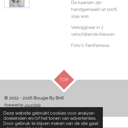
De kaarsen zijn
handgemaakt uit 100%
soja was.
Verkrijgbaar in 2
verschillende kleuren.
Foto's: FamFameus
TOP
© 2022 - 2026 Bougie By Britt
Powered by
JouwWeb
Deze website gebruikt cookies voor analyse-
doeleinden en/of het tonen van advertenties.
Door gebruik te blijven maken van de site gaat